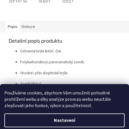
ZEPTAT SE
HLÍDAT
SDÍLET
Popis
Diskuze
Detailní popis produktu
Ochranné brýle BASIC čiré.
Polykarbonátový panoramatický zorník.
Vhodné i přes dioptrické brýle.
Zorník třídy F.
Používáme cookies, abychom Vám umožnili pohodlné
prohlížení webu a díky analýze provozu webu neustále
Z
zlepšovali jeho funkce, výkon a použitelnost.
á
Vytvořil Shoptet
p
Nastavení
a