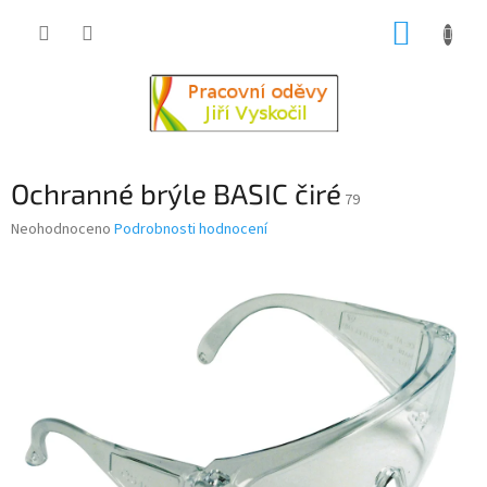
Přejít
NÁKUP
na
obsah
KOŠÍK
Ochranné brýle BASIC čiré
79
Průměrné
Neohodnoceno
Podrobnosti hodnocení
hodnocení
produktu
je
0,0
z
5
hvězdiček.