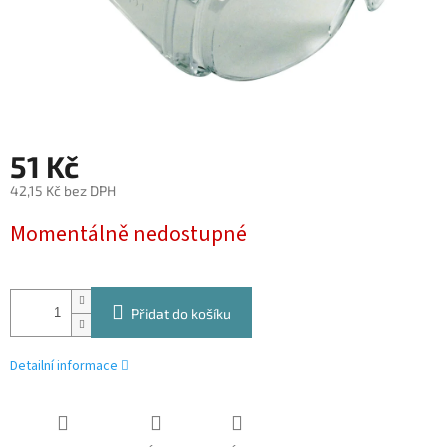
51 Kč
42,15 Kč bez DPH
Měrná
Momentálně nedostupné
cena:
Přidat do košíku
Detailní informace