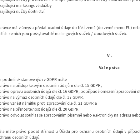
 zajišťující marketingové služby.
zajišťující služby účetnictví.
právce má v úmyslu předat osobní údaje do třetí země (do země mimo EU) nebo
řetích zemích jsou poskytovatelé mailingových služeb / cloudových služeb.
VI.
Vaše práva
a podmínek stanovených v GDPR máte:
 právo na přístup ke svým osobním údajům dle čl. 15 GDPR,
 právo opravu osobních údajů dle čl. 16 GDPR, popřípadě omezení zpracování dl
 právo na výmaz osobních údajů dle čl. 17 GDPR.
 právo vznést námitku proti zpracování dle čl. 21 GDPR a
 právo na přenositelnost údajů dle čl. 20 GDPR.
 právo odvolat souhlas se zpracováním písemně nebo elektronicky na adresu nebo 
ále máte právo podat stížnost u Úřadu pro ochranu osobních údajů v případ
chranu osobních údajů.