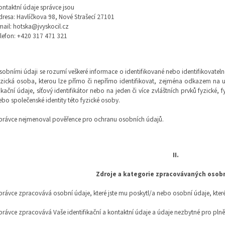
ontaktní údaje správce jsou
dresa: Havlíčkova 98, Nové Strašecí 27101
mail: hotska@jvyskocil.cz
elefon: +420 317 471 321
sobními údaji se rozumí veškeré informace o identifikované nebo identifikovateln
yzická osoba, kterou lze přímo či nepřímo identifikovat, zejména odkazem na urči
okační údaje, síťový identifikátor nebo na jeden či více zvláštních prvků fyzické, 
ebo společenské identity této fyzické osoby.
právce nejmenoval pověřence pro ochranu osobních údajů.
II.
Zdroje a kategorie zpracovávaných osob
právce zpracovává osobní údaje, které jste mu poskytl/a nebo osobní údaje, které
právce zpracovává Vaše identifikační a kontaktní údaje a údaje nezbytné pro plně