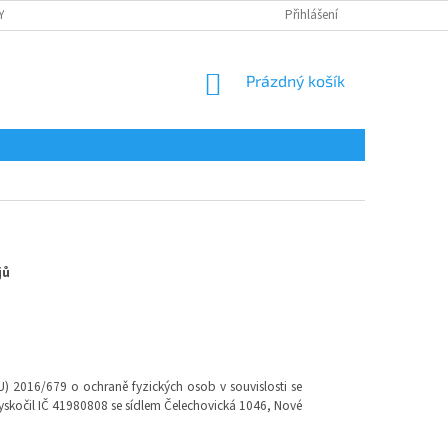
Y
OCHRANA OSOBNÍCH ÚDAJŮ
POTISK
Přihlášení
REKLAMAČNÍ ŘÁD
NÁKUPNÍ
Prázdný košík
KOŠÍK
jů
 2016/679 o ochraně fyzických osob v souvislosti se
í Vyskočil IČ 41980808 se sídlem Čelechovická 1046, Nové