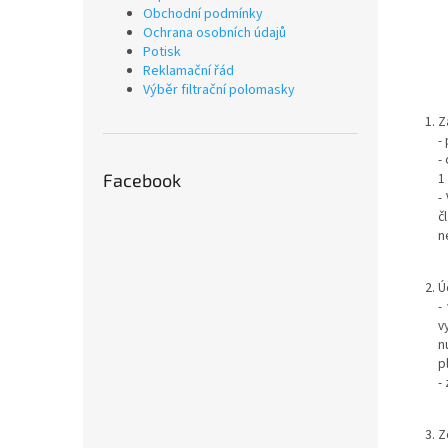
Obchodní podmínky
Ochrana osobních údajů
Potisk
Reklamační řád
Výběr filtrační polomasky
Z
-
-
1
Facebook
-
č
n
Ú
-
v
n
pl
-
Z