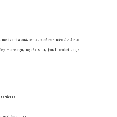
hu mezi Vámi a správcem a uplatňování nároků z těchto
y marketingu, nejdéle 5 let, jsou-li osobní údaje
 správce)
rovozováním e-shopu,