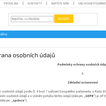
PRODEJNA
KONTAKTY
NAPIŠTE NÁM
OBCHODNÍ PODMÍNK
HLEDAT
oděvy
rana osobních údajů
Podmínky ochrany osobních úda
I.
Základní ustanovení
 osobních údajů podle čl. 4 bod 7 nařízení Evropského parlamentu a Rady (EU)
ním osobních údajů a o volném pohybu těchto údajů (dále jen: „
GDPR
”) je Jiř
dále jen: „
správce
“).