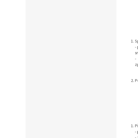
S
-
s
-
z
P
P
-
-