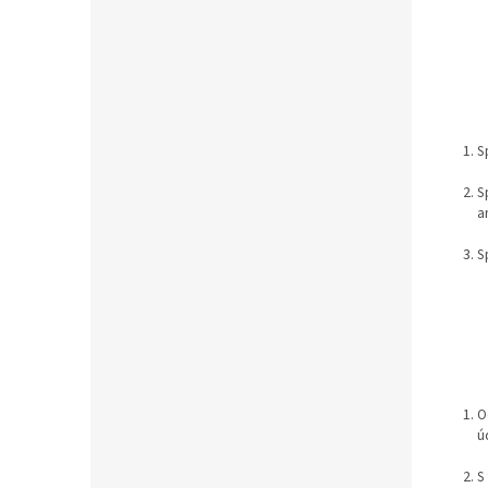
S
S
a
S
O
ú
S