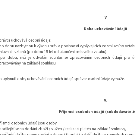
IV.
Doba uchovávání údajů
právce uchovává osobní údaje:
 po dobu nezbytnou k výkonu práv a povinností vyplývajících ze smluvního vzta
mluvních vztahů (po dobu 15 let od ukončení smluvního vztahu).
 po dobu, než je odvolán souhlas se zpracováním osobních údajů pro účel
pracovávány na základě souhlasu.
o uplynutí doby uchovávání osobních údajů správce osobní údaje vymaže.
V.
Příjemci osobních údajů (subdodavatelé
říjemci osobních údajů jsou osoby:
 podílející se na dodání zboží / služeb / realizaci plateb na základě smlouvy,
 zajišťující služby provozování e-shopu (Shoptet) a další služby v souvislosti s p