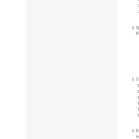
-
- 
S
t
Z
-
-
-
-
-
-
D
o