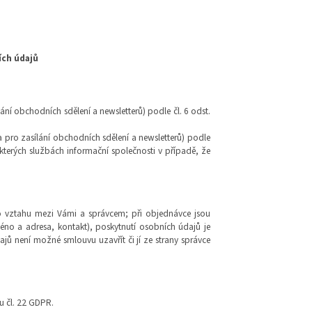
ích údajů
í obchodních sdělení a newsletterů) podle čl. 6 odst.
 pro zasílání obchodních sdělení a newsletterů) podle
ěkterých službách informační společnosti v případě, že
ho vztahu mezi Vámi a správcem; při objednávce jsou
éno a adresa, kontakt), poskytnutí osobních údajů je
ů není možné smlouvu uzavřít či jí ze strany správce
u čl. 22 GDPR.