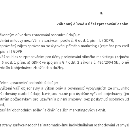
III.
Zákonný důvod a účel zpracování osobn
ákonným důvodem zpracování osobních údajů je:
 plnění smlouvy mezi Vámi a správcem podle čl. 6 odst. 1 písm. b) GDPR,
 oprávněný zájem správce na poskytování přímého marketingu (zejména pro zasílán
 písm. f) GDPR,
 Váš souhlas se zpracováním pro účely poskytování přímého marketingu (zejména
l. 6 odst. 1 písm. a) GDPR ve spojení s § 7 odst. 2 zákona č. 480/2004 Sb., o n
edošlo k objednávce zboží nebo služby.
čelem zpracování osobních údajů je:
 vyřízení Vaší objednávky a výkon práv a povinností vyplývajících ze smluvní
yžadovány osobní údaje, které jsou nutné pro úspěšné vyřízení objednávky (jm
utným požadavkem pro uzavření a plnění smlouvy, bez poskytnutí osobních údaj
nit,
 zasílání obchodních sdělení a činění dalších marketingových aktivit.
e strany správce nedochází automatickému individuálnímu rozhodování ve smysl