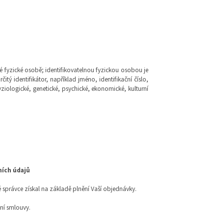
é fyzické osobě; identifikovatelnou fyzickou osobou je
tý identifikátor, například jméno, identifikační číslo,
fyziologické, genetické, psychické, ekonomické, kulturní
ních údajů
 správce získal na základě plnění Vaší objednávky.
ní smlouvy.