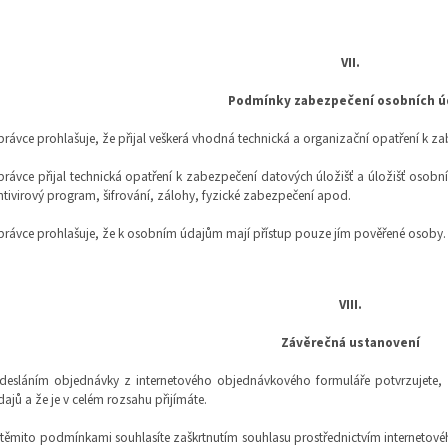
VII.
Podmínky zabezpečení osobních ú
právce prohlašuje, že přijal veškerá vhodná technická a organizační opatření k z
právce přijal technická opatření k zabezpečení datových úložišť a úložišť osobn
ntivirový program, šifrování, zálohy, fyzické zabezpečení apod.
právce prohlašuje, že k osobním údajům mají přístup pouze jím pověřené osoby.
VIII.
Závěrečná ustanovení
desláním objednávky z internetového objednávkového formuláře potvrzujete,
dajů a že je v celém rozsahu přijímáte.
 těmito podmínkami souhlasíte zaškrtnutím souhlasu prostřednictvím internetovéh