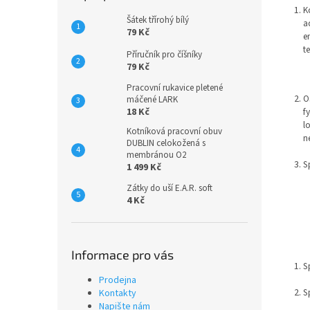
n
K
e
Šátek třírohý bílý
a
l
79 Kč
e
t
Příručník pro číšníky
79 Kč
Pracovní rukavice pletené
O
máčené LARK
f
18 Kč
l
Kotníková pracovní obuv
n
DUBLIN celokožená s
membránou O2
S
1 499 Kč
Zátky do uší E.A.R. soft
4 Kč
Informace pro vás
S
Prodejna
S
Kontakty
Napište nám