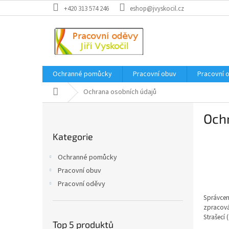
Přejít
+420 313 574 246
eshop@jvyskocil.cz
na
obsah
Ochranné pomůcky
Pracovní obuv
Pracovní 
Domů
Ochrana osobních údajů
P
Och
o
Přeskočit
s
Kategorie
kategorie
t
r
Ochranné pomůcky
a
Pracovní obuv
n
Pracovní oděvy
n
í
Správcem
zpracová
p
Strašecí
(
a
Top 5 produktů