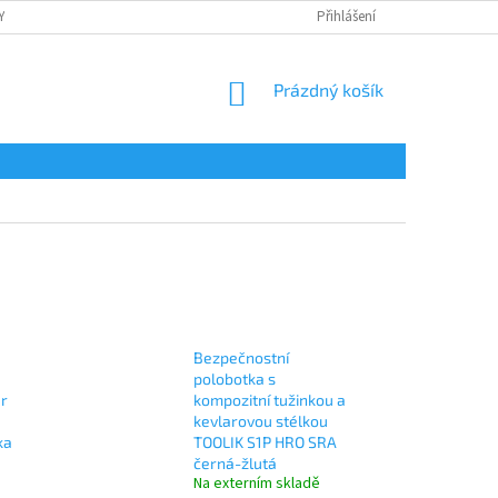
Y
OCHRANA OSOBNÍCH ÚDAJŮ
POTISK
Přihlášení
REKLAMAČNÍ ŘÁD
NÁKUPNÍ
Prázdný košík
KOŠÍK
Bezpečnostní
polobotka s
r
kompozitní tužinkou a
kevlarovou stélkou
ka
TOOLIK S1P HRO SRA
černá-žlutá
Na externím skladě