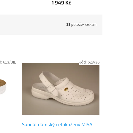
1 949 Kč
11
položek celkem
d:
613/BIL
Kód:
628/36
Sandál dámský celokožený MISA