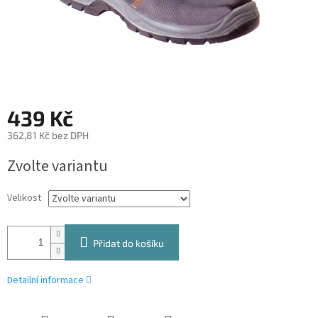
439 Kč
362,81 Kč bez DPH
Měrná
Zvolte variantu
cena:
Velikost
Přidat do košíku
Detailní informace