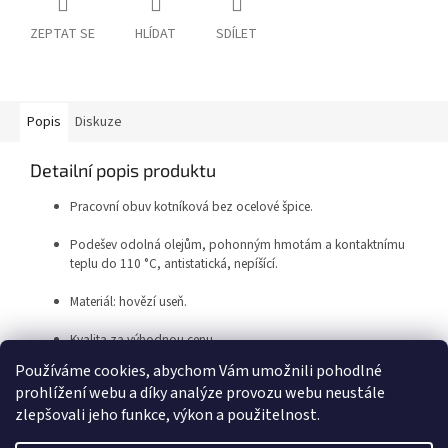
ZEPTAT SE
HLÍDAT
SDÍLET
Popis
Diskuze
Detailní popis produktu
Pracovní obuv kotníková bez ocelové špice.
Podešev odolná olejům, pohonným hmotám a kontaktnímu
teplu do 110 °C, antistatická, nepíšící.
Materiál: hovězí useň.
Kvalita za výhodnou cenu.
Používáme cookies, abychom Vám umožnili pohodlné
prohlížení webu a díky analýze provozu webu neustále
Z
zlepšovali jeho funkce, výkon a použitelnost.
á