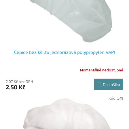
o
d
u
k
t
ů
Čepice bez kšiltu jednorázová polypropylen VAPI
Momentálně nedostupné
2,07 Kč bez DPH
Do košíku
2,50 Kč
Kód:
148