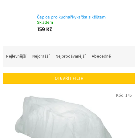
Čepice pro kuchařky-síťka s kšiltem
Skladem
159 Kč
Ř
a
Nejlevnější
Nejdražší
Nejprodávanější
Abecedně
z
e
n
OTEVŘÍT FILTR
í
p
V
Kód:
145
r
ý
o
p
d
i
u
s
k
p
t
r
ů