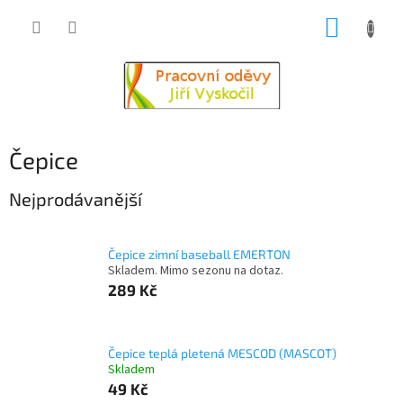
Přejít
NÁKUP
na
obsah
KOŠÍK
Čepice
Nejprodávanější
Čepice zimní baseball EMERTON
Skladem. Mimo sezonu na dotaz.
289 Kč
Čepice teplá pletená MESCOD (MASCOT)
Skladem
49 Kč