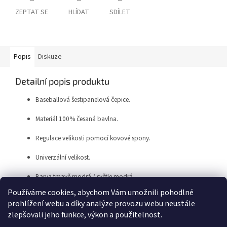
ZEPTAT SE
HLÍDAT
SDÍLET
Popis
Diskuze
Detailní popis produktu
Baseballová šestipanelová čepice.
Materiál 100% česaná bavlna.
Regulace velikosti pomocí kovové spony.
Univerzální velikost.
Barva tmavě modrá / světle modrá.
Používáme cookies, abychom Vám umožnili pohodlné
prohlížení webu a díky analýze provozu webu neustále
Z
zlepšovali jeho funkce, výkon a použitelnost.
á