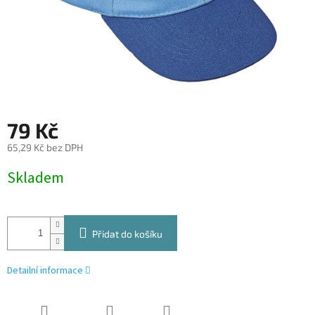
79 Kč
65,29 Kč bez DPH
Měrná
Skladem
cena:
Přidat do košíku
Detailní informace