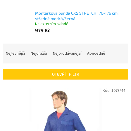
Montérková bunda CXS STRETCH 170-176 cm,
středně modrá/černá
Na externím skladě
979 Kč
Ř
a
Nejlevnější
Nejdražší
Nejprodávanější
Abecedně
z
e
n
OTEVŘÍT FILTR
í
p
V
Kód:
1073/44
r
ý
o
p
d
i
u
s
k
p
t
r
ů