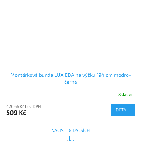
Montérková bunda LUX EDA na výšku 194 cm modro-
černá
Skladem
420,66 Kč bez DPH
DETAIL
509 Kč
NAČÍST 18 DALŠÍCH
S