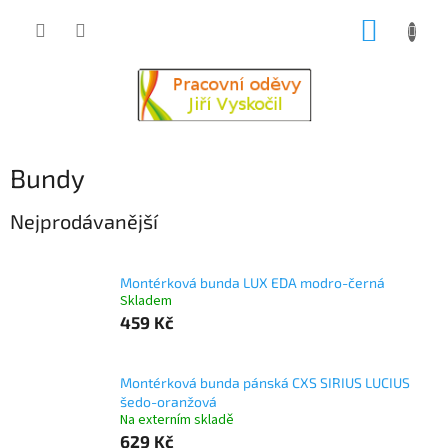
Přejít
NÁKUP
na
obsah
KOŠÍK
Bundy
Nejprodávanější
Montérková bunda LUX EDA modro-černá
Skladem
459 Kč
Montérková bunda pánská CXS SIRIUS LUCIUS
šedo-oranžová
Na externím skladě
629 Kč