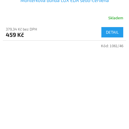
Montérková bunda LUX EDA šedo-červená
Skladem
379,34 Kč bez DPH
DETAIL
459 Kč
Kód:
1061/46