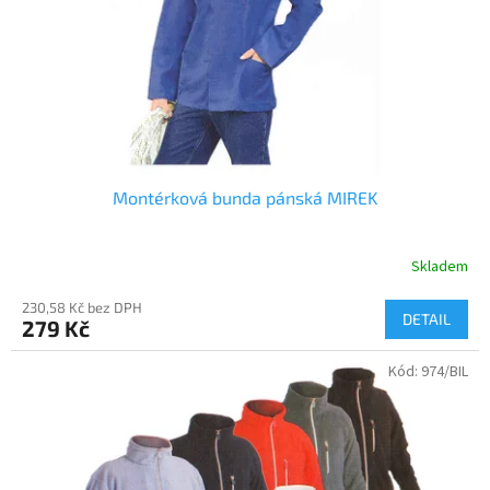
o
d
u
k
t
ů
Montérková bunda pánská MIREK
Skladem
230,58 Kč bez DPH
DETAIL
279 Kč
Kód:
974/BIL