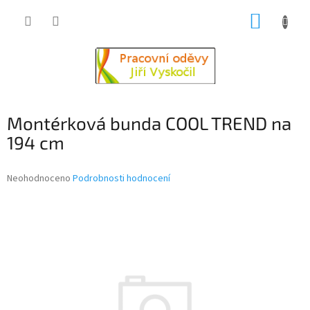
Přejít
NÁKUP
na
obsah
KOŠÍK
Montérková bunda COOL TREND na
194 cm
Průměrné
Neohodnoceno
Podrobnosti hodnocení
hodnocení
produktu
je
0,0
z
5
hvězdiček.