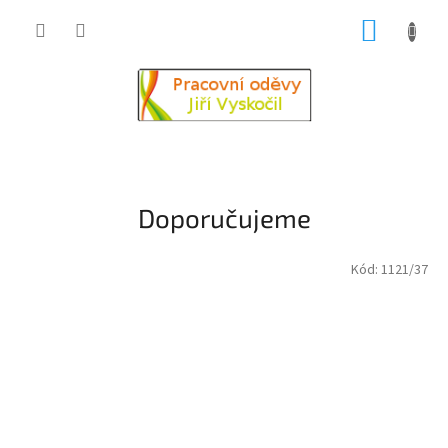
Přejít
NÁKUP
na
obsah
KOŠÍK
Doporučujeme
Kód:
1121/37