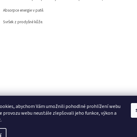
Absorpce energie v patě.
Svršek z prodyšné kůže.
ookies, abychom Vám umožnili pohodlné prohlížení webu
ze provozu webu neustále zlepšovali jeho funkce, výkon a
.
í