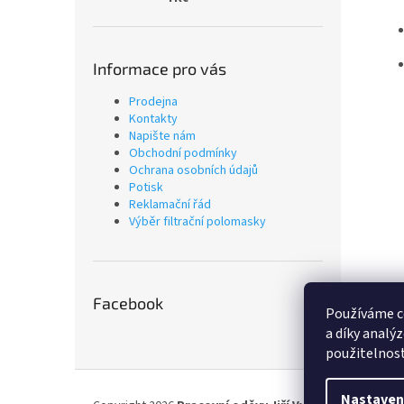
Informace pro vás
Prodejna
Kontakty
Napište nám
Obchodní podmínky
Ochrana osobních údajů
Potisk
Reklamační řád
Výběr filtrační polomasky
Facebook
Používáme c
a díky analý
použitelnost
Z
á
Nastaven