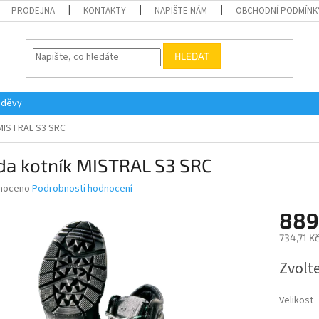
PRODEJNA
KONTAKTY
NAPIŠTE NÁM
OBCHODNÍ PODMÍNK
HLEDAT
oděvy
 MISTRAL S3 SRC
da kotník MISTRAL S3 SRC
né
noceno
Podrobnosti hodnocení
ní
889
u
734,71 K
Měrná
Zvolt
cena:
ek.
Velikost