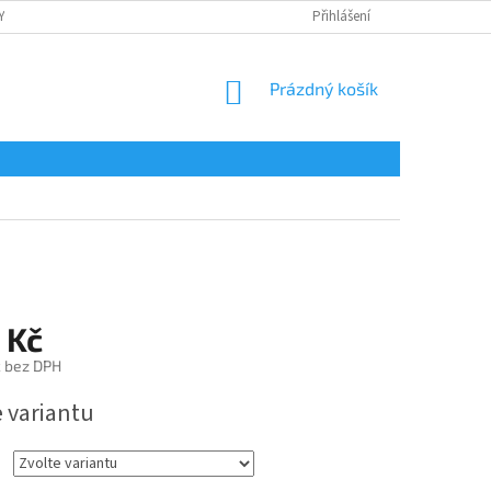
Y
OCHRANA OSOBNÍCH ÚDAJŮ
POTISK
Přihlášení
REKLAMAČNÍ ŘÁD
NÁKUPNÍ
Prázdný košík
KOŠÍK
 Kč
č bez DPH
e variantu