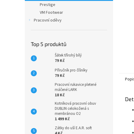
n
Prestige
e
VM Footwear
l
Pracovní oděvy
Top 5 produktů
Šátek třírohý bílý
79 Kč
Příručník pro číšníky
79 Kč
Popi
Pracovní rukavice pletené
máčené LARK
18 Kč
Det
Kotníková pracovní obuv
DUBLIN celokožená s
membránou O2
1 499 Kč
Zátky do uší E.A.R. soft
4 Kč