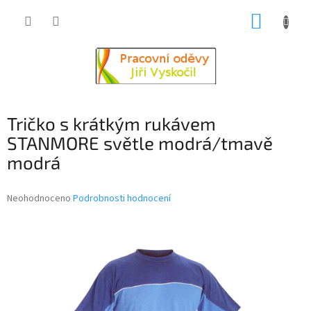
Přejít
NÁKUP
na
obsah
KOŠÍK
Tričko s krátkým rukávem
STANMORE světle modrá/tmavě
modrá
Průměrné
Neohodnoceno
Podrobnosti hodnocení
hodnocení
produktu
je
0,0
z
5
hvězdiček.