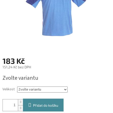
183 Kč
151,24 Kč bez DPH
Měrná
Zvolte variantu
cena:
Velikost
Přidat do košíku