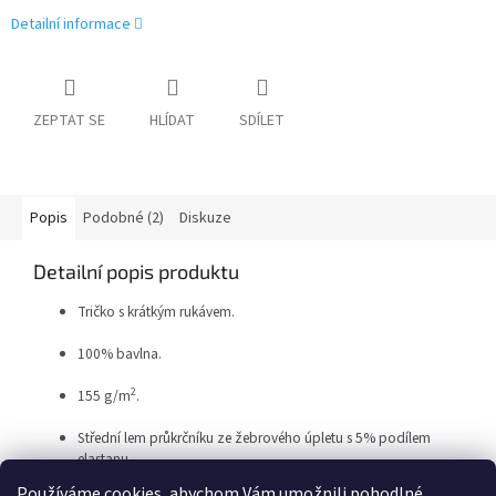
Detailní informace
ZEPTAT SE
HLÍDAT
SDÍLET
Popis
Podobné (2)
Diskuze
Detailní popis produktu
Tričko s krátkým rukávem.
100% bavlna.
2
155 g/m
.
Střední lem průkrčníku ze žebrového úpletu s 5% podílem
elastanu.
Používáme cookies, abychom Vám umožnili pohodlné