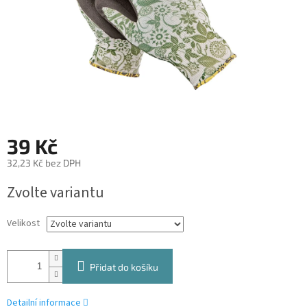
39 Kč
32,23 Kč bez DPH
Měrná
Zvolte variantu
cena:
Velikost
Přidat do košíku
Detailní informace