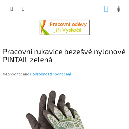
Přejít
NÁKUP
na
obsah
KOŠÍK
Pracovní rukavice bezešvé nylonové
PINTAIL zelená
Průměrné
Neohodnoceno
Podrobnosti hodnocení
hodnocení
produktu
je
0,0
z
5
hvězdiček.