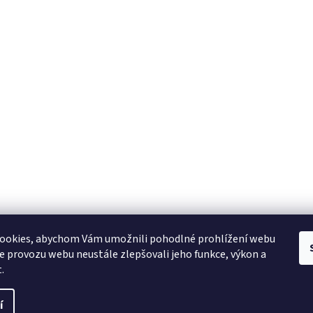
ookies, abychom Vám umožnili pohodlné prohlížení webu
ze provozu webu neustále zlepšovali jeho funkce, výkon a
.
í
ráva vyhrazena.