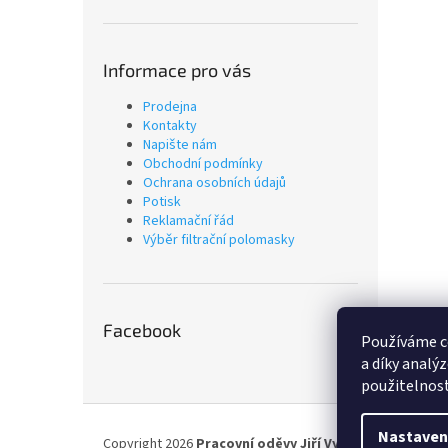
Informace pro vás
Prodejna
Kontakty
Napište nám
Obchodní podmínky
Ochrana osobních údajů
Potisk
Reklamační řád
Výběr filtrační polomasky
Facebook
Používáme c
a díky analý
použitelnost
Z
á
Nastaven
Copyright 2026
Pracovní oděvy Jiří Vyskočil
. Všechna p