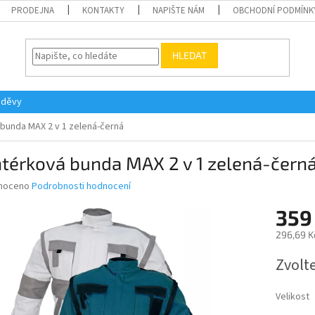
PRODEJNA
KONTAKTY
NAPIŠTE NÁM
OBCHODNÍ PODMÍNK
HLEDAT
oděvy
bunda MAX 2 v 1 zelená-černá
térková bunda MAX 2 v 1 zelená-čern
né
noceno
Podrobnosti hodnocení
ní
359
u
296,69 K
Měrná
Zvolt
cena:
ek.
Velikost