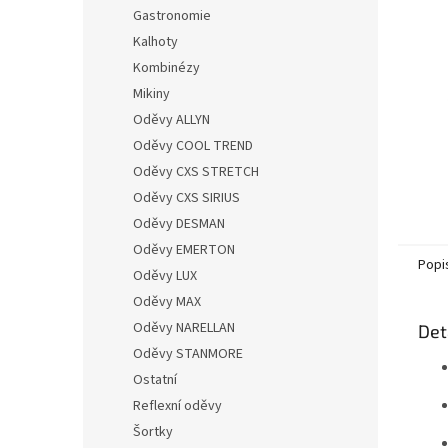
n
Gastronomie
e
Kalhoty
l
Kombinézy
Mikiny
Oděvy ALLYN
Oděvy COOL TREND
Oděvy CXS STRETCH
Oděvy CXS SIRIUS
Oděvy DESMAN
Oděvy EMERTON
Popi
Oděvy LUX
Oděvy MAX
Oděvy NARELLAN
Det
Oděvy STANMORE
Ostatní
Reflexní oděvy
Šortky