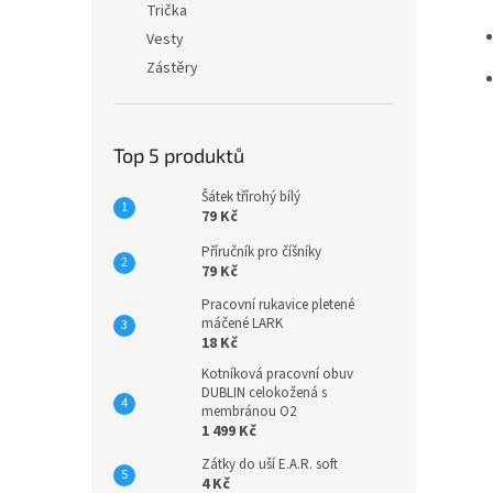
Trička
Vesty
Zástěry
Top 5 produktů
Šátek třírohý bílý
79 Kč
Příručník pro číšníky
79 Kč
Pracovní rukavice pletené
máčené LARK
18 Kč
Kotníková pracovní obuv
DUBLIN celokožená s
membránou O2
1 499 Kč
Zátky do uší E.A.R. soft
4 Kč