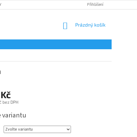
Y
OCHRANA OSOBNÍCH ÚDAJŮ
POTISK
Přihlášení
REKLAMAČNÍ ŘÁD
NÁKUPNÍ
Prázdný košík
KOŠÍK
á
 Kč
č bez DPH
e variantu