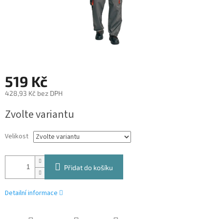
519 Kč
428,93 Kč bez DPH
Měrná
Zvolte variantu
cena:
Velikost
Přidat do košíku
Detailní informace