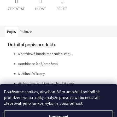
ZEPTAT SE
HLÍDAT
SDÍLET
Popis
Diskuze
Detailní popis produktu
Montérková bunda moderního střihu.
Kombinace šedá/oranžová.
Multifunkční kapsy.
2
65 % polyester, 35 % bavlna 235g/m
.
Používáme cookies, abychom Vám umožnili pohodlné
prohlížení webu a díky analýze provozu webu neustále
Z
zlepšovali jeho funkce, výkon a použitelnost.
á
Vytvořil Shoptet
p
Nastavení