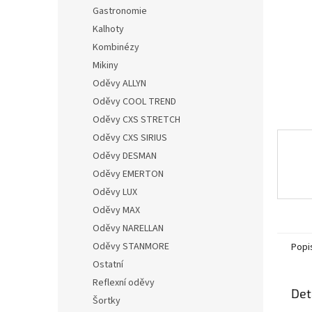
n
Gastronomie
e
Kalhoty
l
Kombinézy
Mikiny
Oděvy ALLYN
Oděvy COOL TREND
Oděvy CXS STRETCH
Oděvy CXS SIRIUS
Oděvy DESMAN
Oděvy EMERTON
Oděvy LUX
Oděvy MAX
Oděvy NARELLAN
Oděvy STANMORE
Popi
Ostatní
Reflexní oděvy
Det
Šortky