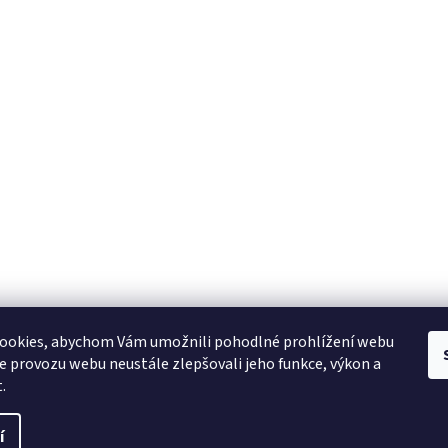
ookies, abychom Vám umožnili pohodlné prohlížení webu
ze provozu webu neustále zlepšovali jeho funkce, výkon a
.
í
ráva vyhrazena.