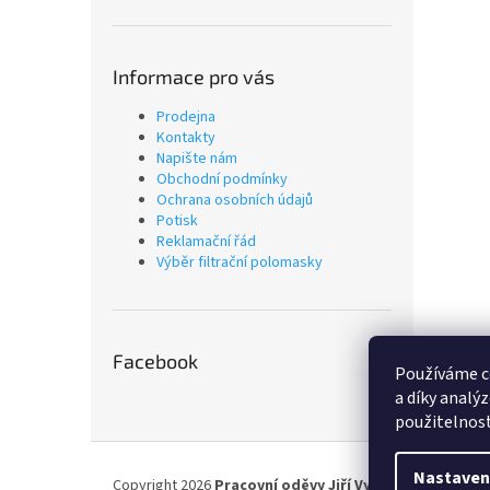
Informace pro vás
Prodejna
Kontakty
Napište nám
Obchodní podmínky
Ochrana osobních údajů
Potisk
Reklamační řád
Výběr filtrační polomasky
Facebook
Používáme c
a díky analý
použitelnost
Z
á
Nastaven
Copyright 2026
Pracovní oděvy Jiří Vyskočil
. Všechna p