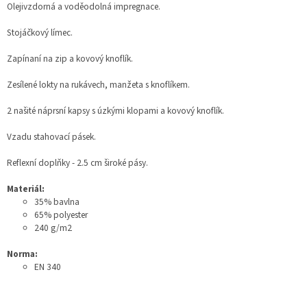
Olejivzdorná a voděodolná impregnace.
Stojáčkový límec.
Zapínaní na zip a kovový knoflík.
Zesílené lokty na rukávech, manžeta s knoflíkem.
2 našité náprsní kapsy s úzkými klopami a kovový knoflík.
Vzadu stahovací pásek.
Reflexní doplňky - 2.5 cm široké pásy.
Materiál:
35% bavlna
65% polyester
240 g/m2
Norma:
EN 340