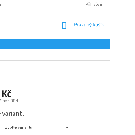
Y
OCHRANA OSOBNÍCH ÚDAJŮ
POTISK
Přihlášení
REKLAMAČNÍ ŘÁD
NÁKUPNÍ
Prázdný košík
KOŠÍK
 Kč
č bez DPH
e variantu