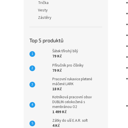
Trička
Vesty
Zástěry
Top 5 produktů
Šátek třírohý bílý
79 Kč
Příručník pro číšníky
79 Kč
Pracovní rukavice pletené
máčené LARK
18 Kč
Kotníková pracovní obuv
DUBLIN celokožená s
membránou O2
1 499 Kč
Zátky do uší E.A.R. soft
4 Kč