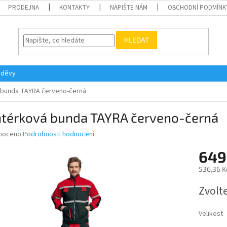
PRODEJNA
KONTAKTY
NAPIŠTE NÁM
OBCHODNÍ PODMÍNK
HLEDAT
oděvy
bunda TAYRA červeno-černá
térková bunda TAYRA červeno-černá
né
noceno
Podrobnosti hodnocení
ní
649
u
536,36 K
Měrná
Zvolt
cena:
ek.
Velikost