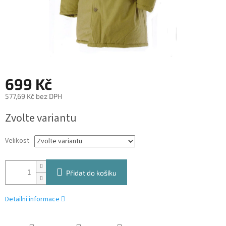
699 Kč
577,69 Kč bez DPH
Měrná
Zvolte variantu
cena:
Velikost
Přidat do košíku
Detailní informace