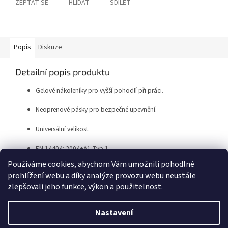
ZEPTAT SE
HLÍDAT
SDÍLET
Popis
Diskuze
Detailní popis produktu
Gelové nákoleníky pro vyšší pohodlí při práci.
Neoprenové pásky pro bezpečné upevnění.
Universální velikost.
EN 14404: 2004+A1 Typ 1.
Používáme cookies, abychom Vám umožnili pohodlné
prohlížení webu a díky analýze provozu webu neustále
Z
zlepšovali jeho funkce, výkon a použitelnost.
á
Vytvořil Shoptet
p
Nastavení
a