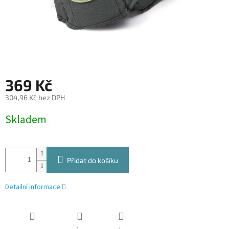
369 Kč
304,96 Kč bez DPH
Měrná
Skladem
cena:
Přidat do košíku
Detailní informace