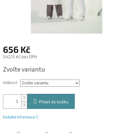
656 Kč
542,15 Kč bez DPH
Měrná
Zvolte variantu
cena:
Velikost
Přidat do košíku
Detailní informace