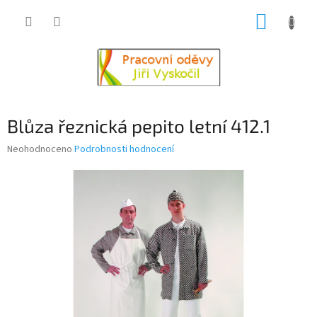
Přejít
NÁKUP
na
obsah
KOŠÍK
Blůza řeznická pepito letní 412.1
Průměrné
Neohodnoceno
Podrobnosti hodnocení
hodnocení
produktu
je
0,0
z
5
hvězdiček.