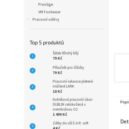
n
Prestige
e
VM Footwear
l
Pracovní oděvy
Top 5 produktů
Šátek třírohý bílý
79 Kč
Příručník pro číšníky
79 Kč
Pracovní rukavice pletené
máčené LARK
18 Kč
Kotníková pracovní obuv
Popi
DUBLIN celokožená s
membránou O2
1 499 Kč
Det
Zátky do uší E.A.R. soft
4 Kč