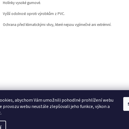
Holínky vysoké gumové.
Vyšší odolnost oproti výrobkům z PVC.
Ochrana před klimatickými vlivy, které nejsou vyjímečné ani extrémní.
ookies, abychom Vám umožnili pohodlné prohlížení webu
ze provozu webu neustále zlepšovali jeho funkce, výkon a
.
í