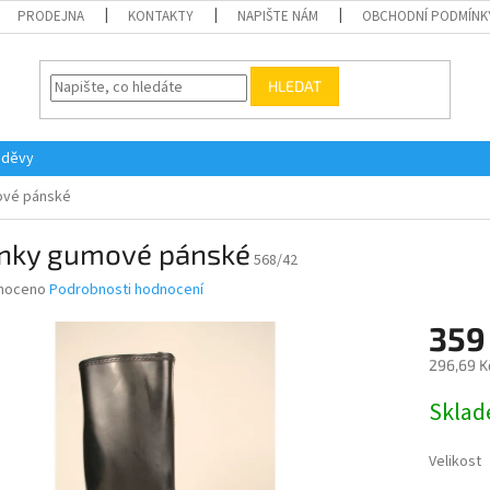
PRODEJNA
KONTAKTY
NAPIŠTE NÁM
OBCHODNÍ PODMÍNK
HLEDAT
oděvy
ové pánské
ínky gumové pánské
568/42
né
noceno
Podrobnosti hodnocení
ní
359
u
296,69 K
Měrná
Skla
cena:
ek.
Velikost