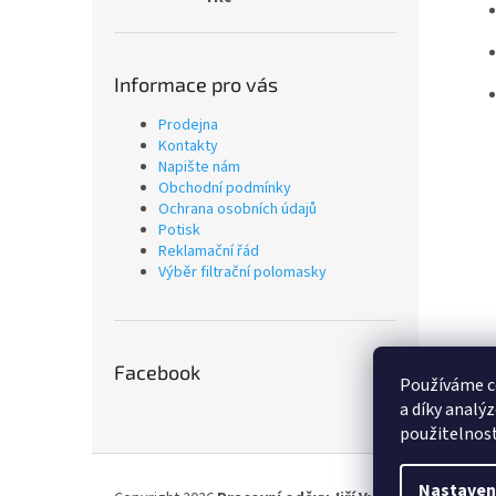
Informace pro vás
Prodejna
Kontakty
Napište nám
Obchodní podmínky
Ochrana osobních údajů
Potisk
Reklamační řád
Výběr filtrační polomasky
Facebook
Používáme c
a díky analý
použitelnost
Z
á
Nastaven