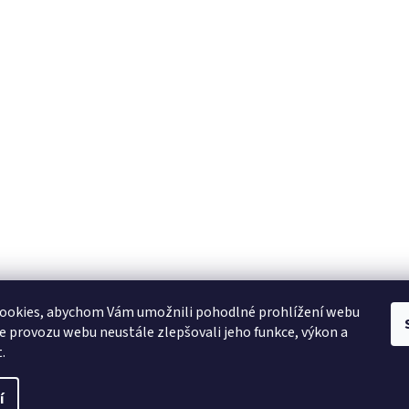
ookies, abychom Vám umožnili pohodlné prohlížení webu
ze provozu webu neustále zlepšovali jeho funkce, výkon a
.
í
ráva vyhrazena.