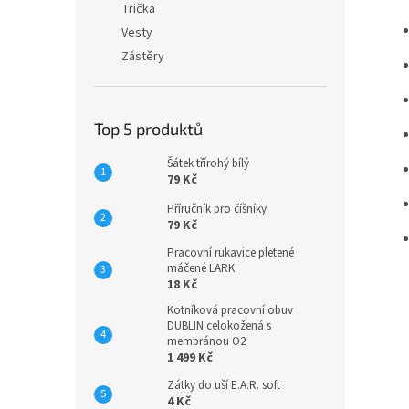
Trička
Vesty
Zástěry
Top 5 produktů
Šátek třírohý bílý
79 Kč
Příručník pro číšníky
79 Kč
Pracovní rukavice pletené
máčené LARK
18 Kč
Kotníková pracovní obuv
DUBLIN celokožená s
membránou O2
1 499 Kč
Zátky do uší E.A.R. soft
4 Kč