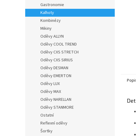
n
Gastronomie
e
Kalhoty
l
Kombinézy
Mikiny
Oděvy ALLYN
Oděvy COOL TREND
Oděvy CXS STRETCH
Oděvy CXS SIRIUS
Oděvy DESMAN
Oděvy EMERTON
Popi
Oděvy LUX
Oděvy MAX
Oděvy NARELLAN
Det
Oděvy STANMORE
Ostatní
Reflexní oděvy
Šortky