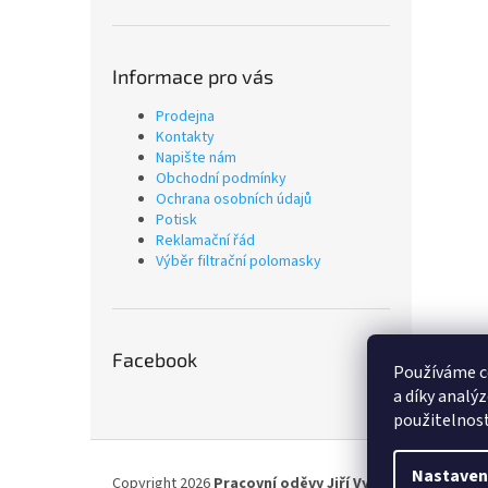
Informace pro vás
Prodejna
Kontakty
Napište nám
Obchodní podmínky
Ochrana osobních údajů
Potisk
Reklamační řád
Výběr filtrační polomasky
Facebook
Používáme c
a díky analý
použitelnost
Z
á
Nastaven
Copyright 2026
Pracovní oděvy Jiří Vyskočil
. Všechna p