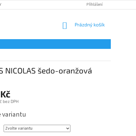
Y
OCHRANA OSOBNÍCH ÚDAJŮ
POTISK
Přihlášení
REKLAMAČNÍ ŘÁD
NÁKUPNÍ
Prázdný košík
KOŠÍK
US NICOLAS šedo-oranžová
 Kč
č bez DPH
e variantu