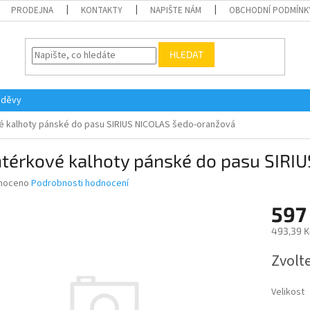
PRODEJNA
KONTAKTY
NAPIŠTE NÁM
OBCHODNÍ PODMÍNK
HLEDAT
oděvy
 kalhoty pánské do pasu SIRIUS NICOLAS šedo-oranžová
térkové kalhoty pánské do pasu SIRI
né
noceno
Podrobnosti hodnocení
ní
597
u
493,39 K
Měrná
Zvolt
cena:
ek.
Velikost