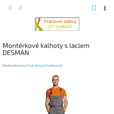
Přejít
NÁKUP
na
obsah
KOŠÍK
Montérkové kalhoty s laclem
DESMAN
Průměrné
Neohodnoceno
Podrobnosti hodnocení
hodnocení
produktu
je
0,0
z
5
hvězdiček.