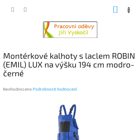
Přejít
NÁKUP
na
obsah
KOŠÍK
Montérkové kalhoty s laclem ROBIN
(EMIL) LUX na výšku 194 cm modro-
černé
Průměrné
Neohodnoceno
Podrobnosti hodnocení
hodnocení
produktu
je
0,0
z
5
hvězdiček.