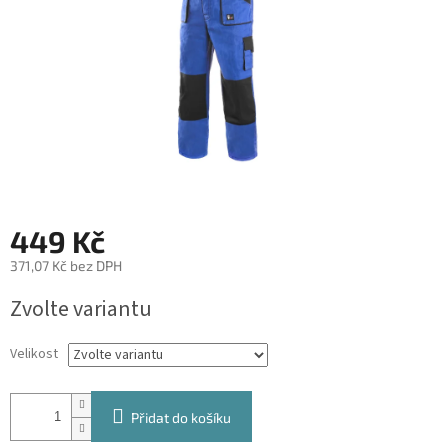
449 Kč
371,07 Kč bez DPH
Měrná
Zvolte variantu
cena:
Velikost
Přidat do košíku