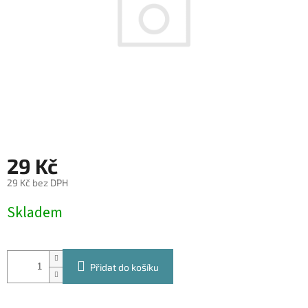
29 Kč
29 Kč bez DPH
Měrná
Skladem
cena:
Přidat do košíku