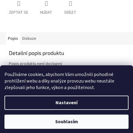
ZEPTAT SE
HLÍDAT
SDÍLET
Popis
Diskuze
Detailní popis produktu
Popis produktu není dostupný
Používáme cookies, abychom Vám umožnili pohodlné
prohlížení webu a díky analýze provozu webu neustále
Z
zlepšovali jeho funkce, výkon a použitelnost.
á
Vytvořil Shoptet
p
Nastavení
a
t
Copyright 2026
Pracovní oděvy Jiří Vyskočil
. Všechna práva
í
Souhlasím
vyhrazena.