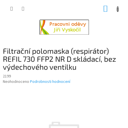
Přejít
NÁKUP
na
obsah
KOŠÍK
Filtrační polomaska (respirátor)
REFIL 730 FFP2 NR D skládací, bez
výdechového ventilku
2199
Průměrné
Neohodnoceno
Podrobnosti hodnocení
hodnocení
produktu
je
0,0
z
5
hvězdiček.