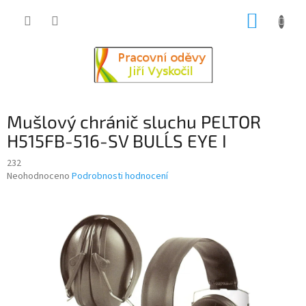
Přejít
NÁKUP
na
obsah
KOŠÍK
Mušlový chránič sluchu PELTOR
H515FB-516-SV BULL´S EYE I
232
Průměrné
Neohodnoceno
Podrobnosti hodnocení
hodnocení
produktu
je
0,0
z
5
hvězdiček.