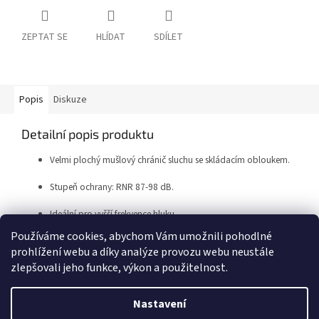
ZEPTAT SE
HLÍDAT
SDÍLET
Popis
Diskuze
Detailní popis produktu
Velmi plochý mušlový chránič sluchu se skládacím obloukem.
Stupeň ochrany: RNR 87-98 dB.
Ideální pro vyšší frekvence hluku.
Používáme cookies, abychom Vám umožnili pohodlné
prohlížení webu a díky analýze provozu webu neustále
Z
zlepšovali jeho funkce, výkon a použitelnost.
á
Vytvořil Shoptet
p
Nastavení
a