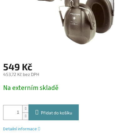
549 Kč
453,72 Kč bez DPH
Měrná
Na externím skladě
cena:
Přidat do košíku
Detailní informace