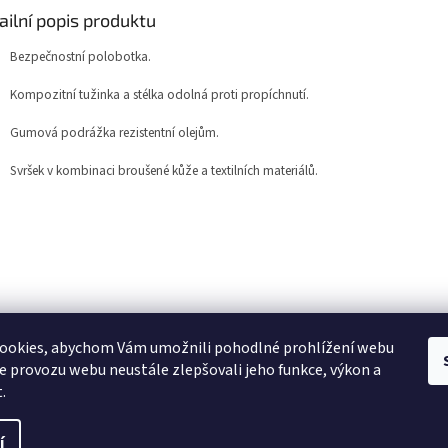
ailní popis produktu
Bezpečnostní polobotka.
Kompozitní tužinka a stélka odolná proti propíchnutí.
Gumová podrážka rezistentní olejům.
Svršek v kombinaci broušené kůže a textilních materiálů.
ookies, abychom Vám umožnili pohodlné prohlížení webu
ze provozu webu neustále zlepšovali jeho funkce, výkon a
.
í