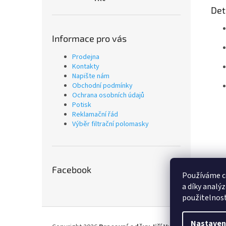
Det
Informace pro vás
Prodejna
Kontakty
Napište nám
Obchodní podmínky
Ochrana osobních údajů
Potisk
Reklamační řád
Výběr filtrační polomasky
Facebook
Používáme c
a díky analý
použitelnost
Z
á
Nastaven