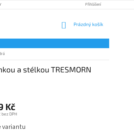
Y
OCHRANA OSOBNÍCH ÚDAJŮ
POTISK
Přihlášení
REKLAMAČNÍ ŘÁD
NÁKUPNÍ
Prázdný košík
KOŠÍK
drá
inkou a stélkou TRESMORN
9 Kč
č bez DPH
e variantu