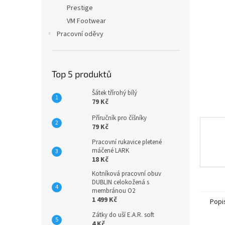
n
Prestige
e
VM Footwear
l
Pracovní oděvy
Top 5 produktů
Šátek třírohý bílý
79 Kč
Příručník pro číšníky
79 Kč
Pracovní rukavice pletené
máčené LARK
18 Kč
Kotníková pracovní obuv
DUBLIN celokožená s
membránou O2
1 499 Kč
Popi
Zátky do uší E.A.R. soft
4 Kč