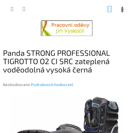
Přejít
NÁKUP
na
obsah
KOŠÍK
Panda STRONG PROFESSIONAL
TIGROTTO O2 CI SRC zateplená
voděodolná vysoká černá
Průměrné
Neohodnoceno
Podrobnosti hodnocení
hodnocení
produktu
je
0,0
z
5
hvězdiček.