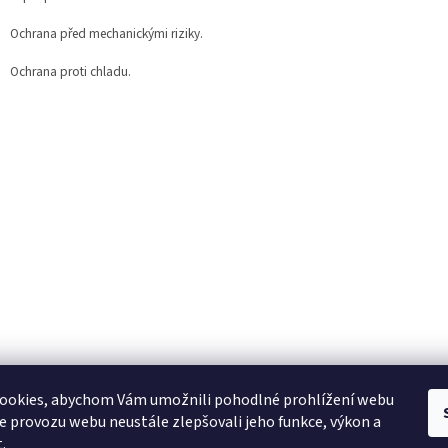
Ochrana před mechanickými riziky.
Ochrana proti chladu.
ookies, abychom Vám umožnili pohodlné prohlížení webu
ze provozu webu neustále zlepšovali jeho funkce, výkon a
.