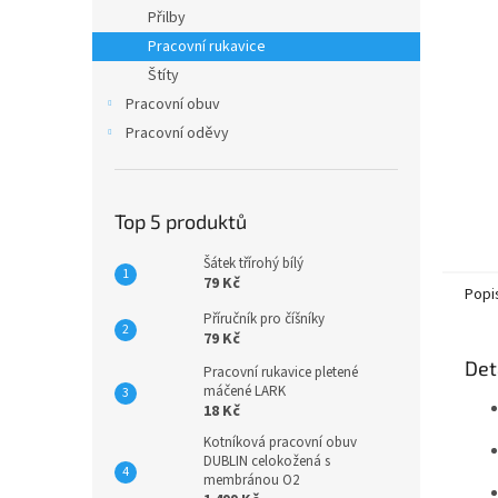
n
Přilby
e
Pracovní rukavice
l
Štíty
Pracovní obuv
Pracovní oděvy
Top 5 produktů
Šátek třírohý bílý
79 Kč
Popi
Příručník pro číšníky
79 Kč
Det
Pracovní rukavice pletené
máčené LARK
18 Kč
Kotníková pracovní obuv
DUBLIN celokožená s
membránou O2