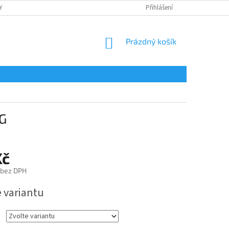
Y
OCHRANA OSOBNÍCH ÚDAJŮ
POTISK
Přihlášení
REKLAMAČNÍ ŘÁD
NÁKUPNÍ
Prázdný košík
KOŠÍK
AG
Kč
 bez DPH
e variantu