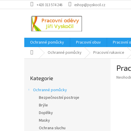
Přejít
+420 313 574 246
eshop@jvyskocil.cz
na
obsah
Ochranné pomůcky
Pracovní obuv
Pracovní 
Domů
Ochranné pomůcky
Pracovní rukavice
P
Pra
o
Přeskočit
s
Průměr
Neohod
Kategorie
kategorie
t
hodnoce
r
produkt
Ochranné pomůcky
a
je
Bezpečnostní postroje
0,0
n
z
Brýle
n
5
í
Doplňky
hvězdič
p
Masky
a
Ochrana sluchu