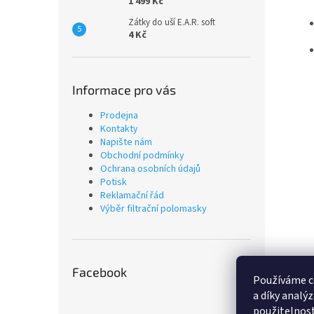
1 499 Kč
Zátky do uší E.A.R. soft
4 Kč
Informace pro vás
Prodejna
Kontakty
Napište nám
Obchodní podmínky
Ochrana osobních údajů
Potisk
Reklamační řád
Výběr filtrační polomasky
Facebook
Používáme c
a díky analý
použitelnost