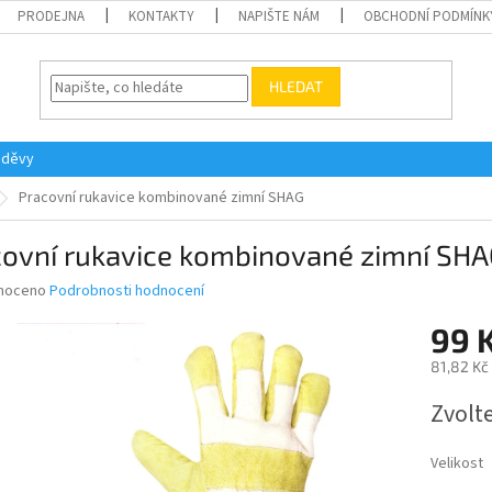
PRODEJNA
KONTAKTY
NAPIŠTE NÁM
OBCHODNÍ PODMÍNK
HLEDAT
oděvy
Pracovní rukavice kombinované zimní SHAG
covní rukavice kombinované zimní SH
né
noceno
Podrobnosti hodnocení
ní
99 
u
81,82 Kč
Měrná
Zvolt
cena:
ek.
Velikost