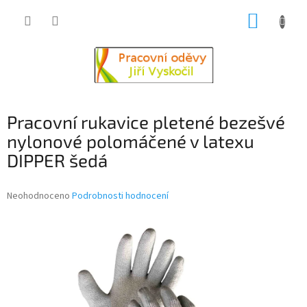
Přejít
NÁKUP
na
obsah
KOŠÍK
Pracovní rukavice pletené bezešvé
nylonové polomáčené v latexu
DIPPER šedá
Průměrné
Neohodnoceno
Podrobnosti hodnocení
hodnocení
produktu
je
0,0
z
5
hvězdiček.