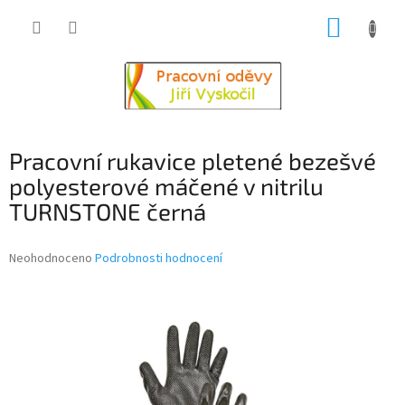
Přejít
NÁKUP
na
obsah
KOŠÍK
Pracovní rukavice pletené bezešvé
polyesterové máčené v nitrilu
TURNSTONE černá
Průměrné
Neohodnoceno
Podrobnosti hodnocení
hodnocení
produktu
je
0,0
z
5
hvězdiček.