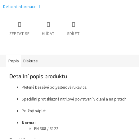
Detailní informace
ZEPTAT SE
HLÍDAT
SDÍLET
Popis
Diskuze
Detailní popis produktu
Pletené bezešvé polyesterové rukavice.
Speciální protiskluzné nitrilové povrstvení v dlani a na prstech.
Pružný náplet.
Norma:
EN 388 / 3122