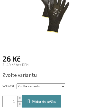
26 Kč
21,49 Kč bez DPH
Měrná
Zvolte variantu
cena:
Velikost
Přidat do košíku