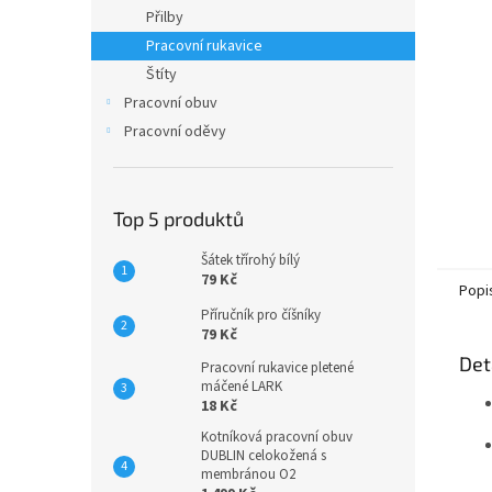
n
Přilby
e
Pracovní rukavice
l
Štíty
Pracovní obuv
Pracovní oděvy
Top 5 produktů
Šátek třírohý bílý
79 Kč
Popi
Příručník pro číšníky
79 Kč
Det
Pracovní rukavice pletené
máčené LARK
18 Kč
Kotníková pracovní obuv
DUBLIN celokožená s
membránou O2