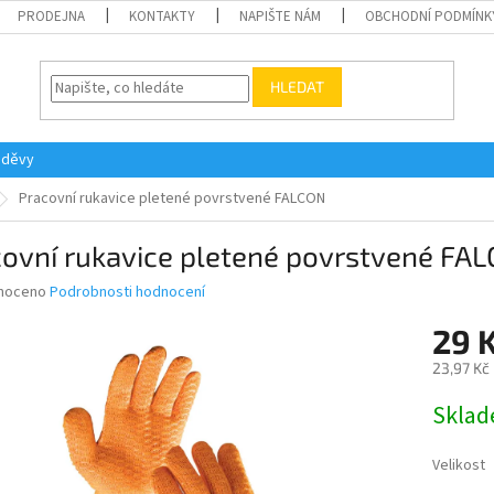
PRODEJNA
KONTAKTY
NAPIŠTE NÁM
OBCHODNÍ PODMÍNK
HLEDAT
oděvy
Pracovní rukavice pletené povrstvené FALCON
covní rukavice pletené povrstvené FA
né
noceno
Podrobnosti hodnocení
ní
29 
u
23,97 Kč
Měrná
Skla
cena:
ek.
Velikost