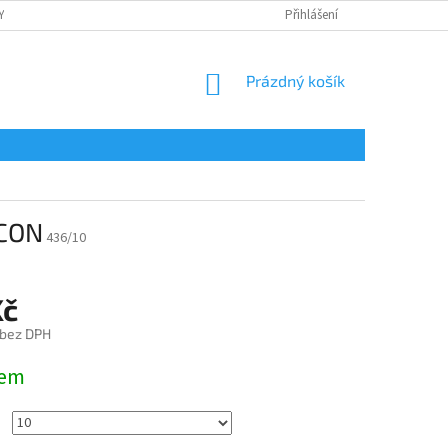
Y
OCHRANA OSOBNÍCH ÚDAJŮ
POTISK
Přihlášení
REKLAMAČNÍ ŘÁD
NÁKUPNÍ
Prázdný košík
KOŠÍK
LCON
436/10
Kč
 bez DPH
dem