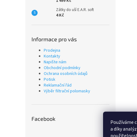
1 499 Kč
Zátky do uší E.A.R. soft
4 Kč
Informace pro vás
Prodejna
Kontakty
Napište nám
Obchodní podmínky
Ochrana osobních údajů
Potisk
Reklamační řád
Výběr filtrační polomasky
Facebook
Používáme c
a díky analý
použitelnost