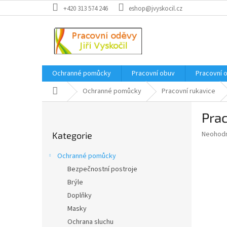
Přejít
+420 313 574 246
eshop@jvyskocil.cz
na
obsah
Ochranné pomůcky
Pracovní obuv
Pracovní 
Domů
Ochranné pomůcky
Pracovní rukavice
P
Pra
o
Přeskočit
s
Průměr
Neohod
Kategorie
kategorie
t
hodnoce
r
produkt
Ochranné pomůcky
a
je
Bezpečnostní postroje
0,0
n
z
Brýle
n
5
í
Doplňky
hvězdič
p
Masky
a
Ochrana sluchu