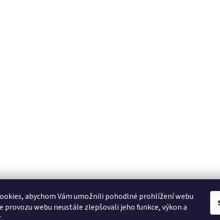
ookies, abychom Vám umožnili pohodlné prohlížení webu
ze provozu webu neustále zlepšovali jeho funkce, výkon a
.