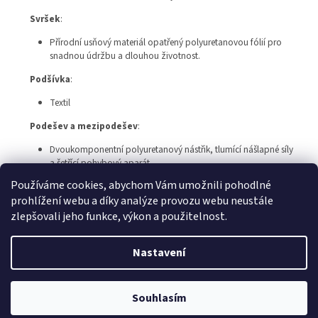
Svršek
:
Přírodní usňový materiál opatřený polyuretanovou fólií pro
snadnou údržbu a dlouhou životnost.
Podšívka
:
Textil
Podešev a mezipodešev
:
Dvoukomponentní polyuretanový nástřik, tlumící nášlapné síly
a šetřící pohybový aparát.
Používáme cookies, abychom Vám umožnili pohodlné
prohlížení webu a díky analýze provozu webu neustále
Z
zlepšovali jeho funkce, výkon a použitelnost.
á
Vytvořil Shoptet
p
Nastavení
a
t
Copyright 2026
Pracovní oděvy Jiří Vyskočil
. Všechna práva
í
Souhlasím
vyhrazena.