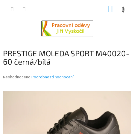
Přejít
NÁKUP
na
obsah
KOŠÍK
PRESTIGE MOLEDA SPORT M40020-
60 černá/bílá
Průměrné
Neohodnoceno
Podrobnosti hodnocení
hodnocení
produktu
je
0,0
z
5
hvězdiček.