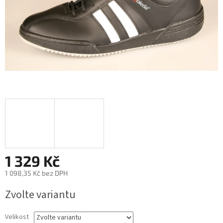
1 329 Kč
1 098,35 Kč bez DPH
Měrná
Zvolte variantu
cena:
Velikost