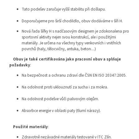
Tato podešev zaručuje vyšší stabilitu při došlapu.
Doporučujeme pro širší chodildlo, obuv dodáváme v šíři H.
Nová řada šířky H s nadčasovým designem je zdokonalena pro
sportovní aktivity nejen svou konstrukcí, ale i použitými
materiály. Je určena na všechny typy venkovních i vnitřních
povrchů (haly, tělocvičny, antuka, beton....)
Obuv je také certifikována jako pracovní obuv a splńuje
požadavky
:
Na bezpečnost a ochranu zdraví dle ČSN EN ISO 20347:2005.
Na odolnost proti uklouznutí za sucha i za mokra.
Na odolnost podešve vůči palivovým olejům.
Absorbce energie v oblasti paty (tlumí nárazy).
Použité materiály
:
Zdravotně nezávadné materiály testované v ITC Zlín.