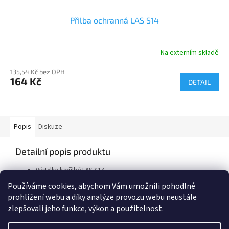
Přilba ochranná LAS S14
Na externím skladě
135,54 Kč bez DPH
164 Kč
DETAIL
Popis
Diskuze
Detailní popis produktu
Výstelka k přilbě LAS S14
Používáme cookies, abychom Vám umožnili pohodlné
prohlížení webu a díky analýze provozu webu neustále
Z
zlepšovali jeho funkce, výkon a použitelnost.
á
Vytvořil Shoptet