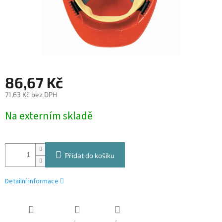
86,67 Kč
71,63 Kč bez DPH
Měrná
Na externím skladě
cena:
Přidat do košíku
Detailní informace