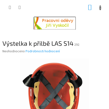
Přejít
NÁKUP
na
obsah
KOŠÍK
Výstelka k přilbě LAS S14
292
Průměrné
Neohodnoceno
Podrobnosti hodnocení
hodnocení
produktu
je
0,0
z
5
hvězdiček.