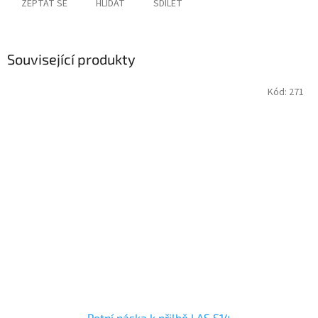
ZEPTAT SE
HLÍDAT
SDÍLET
Související produkty
Kód:
271
Potní páska k přilbě LAS S14