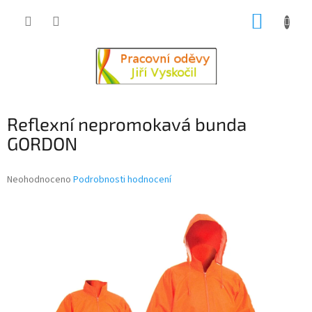
Přejít
NÁKUP
na
obsah
KOŠÍK
Reflexní nepromokavá bunda
GORDON
Průměrné
Neohodnoceno
Podrobnosti hodnocení
hodnocení
produktu
je
0,0
z
5
hvězdiček.