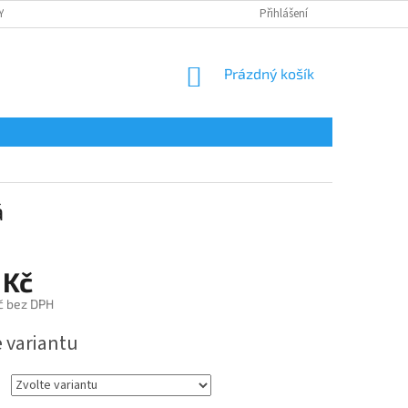
Y
OCHRANA OSOBNÍCH ÚDAJŮ
POTISK
Přihlášení
REKLAMAČNÍ ŘÁD
NÁKUPNÍ
Prázdný košík
KOŠÍK
á
 Kč
č bez DPH
e variantu