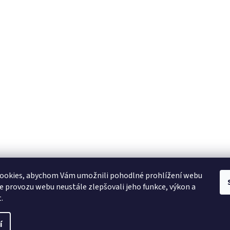
ookies, abychom Vám umožnili pohodlné prohlížení webu
ze provozu webu neustále zlepšovali jeho funkce, výkon a
.
í
ráva vyhrazena.