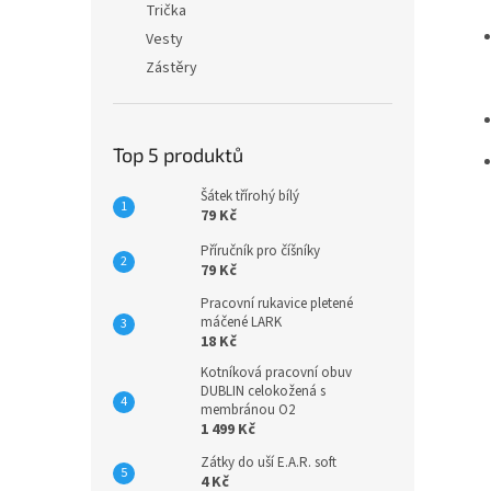
Trička
Vesty
Zástěry
Top 5 produktů
Šátek třírohý bílý
79 Kč
Příručník pro číšníky
79 Kč
Pracovní rukavice pletené
máčené LARK
18 Kč
Kotníková pracovní obuv
DUBLIN celokožená s
membránou O2
1 499 Kč
Zátky do uší E.A.R. soft
4 Kč