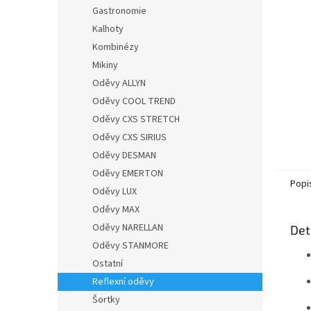
n
Gastronomie
e
Kalhoty
l
Kombinézy
Mikiny
Oděvy ALLYN
Oděvy COOL TREND
Oděvy CXS STRETCH
Oděvy CXS SIRIUS
Oděvy DESMAN
Oděvy EMERTON
Popi
Oděvy LUX
Oděvy MAX
Oděvy NARELLAN
Det
Oděvy STANMORE
Ostatní
Reflexní oděvy
Šortky