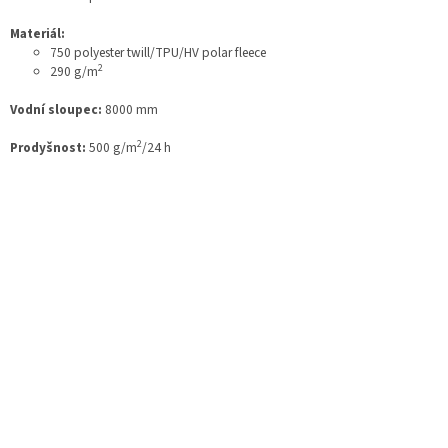
Materiál:
750 polyester twill/TPU/HV polar fleece
2
290 g/m
Vodní sloupec:
8000 mm
2
Prodyšnost:
500 g/m
/24 h