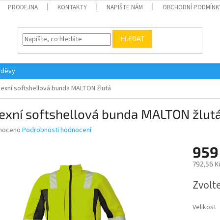
PRODEJNA
KONTAKTY
NAPIŠTE NÁM
OBCHODNÍ PODMÍNK
HLEDAT
oděvy
lexní softshellová bunda MALTON žlutá
lexní softshellová bunda MALTON žlut
né
noceno
Podrobnosti hodnocení
ní
959
u
792,56 K
Měrná
Zvolt
cena:
ek.
Velikost