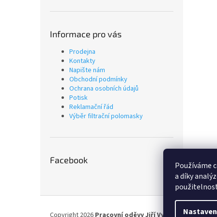
Informace pro vás
Prodejna
Kontakty
Napište nám
Obchodní podmínky
Ochrana osobních údajů
Potisk
Reklamační řád
Výběr filtrační polomasky
Facebook
Používáme c
a díky analý
použitelnost
Z
á
Nastaven
Copyright 2026
Pracovní oděvy Jiří Vyskočil
. Všechna p