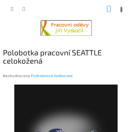
Přejít
NÁKUP
na
obsah
KOŠÍK
Polobotka pracovní SEATTLE
celokožená
Průměrné
Neohodnoceno
Podrobnosti hodnocení
hodnocení
produktu
je
0,0
z
5
hvězdiček.