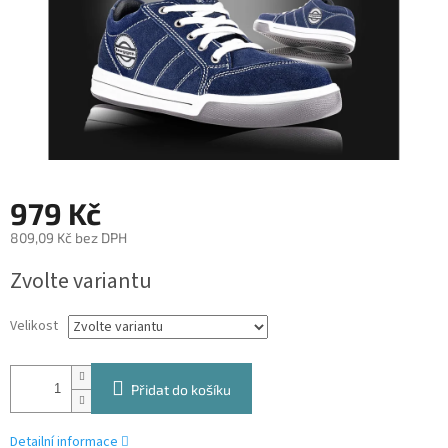
979 Kč
809,09 Kč bez DPH
Měrná
Zvolte variantu
cena:
Velikost
Přidat do košíku
Detailní informace