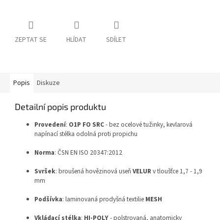
ZEPTAT SE
HLÍDAT
SDÍLET
Popis
Diskuze
Detailní popis produktu
Provedení
:
O1P FO SRC
- bez ocelové tužinky, kevlarová
napínací stélka odolná proti propichu
Norma
: ČSN EN ISO 20347:2012
Svršek
: broušená hovězinová useň
VELUR
v tloušťce 1,7 - 1,9
mm
Podšívka
: laminovaná prodyšná textilie
MESH
Vkládací
stélka
:
HI-POLY
- polstrovaná, anatomicky