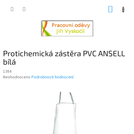
Přejít
NÁKUP
na
obsah
KOŠÍK
Protichemická zástěra PVC ANSELL
bílá
1384
Průměrné
Neohodnoceno
Podrobnosti hodnocení
hodnocení
produktu
je
0,0
z
5
hvězdiček.