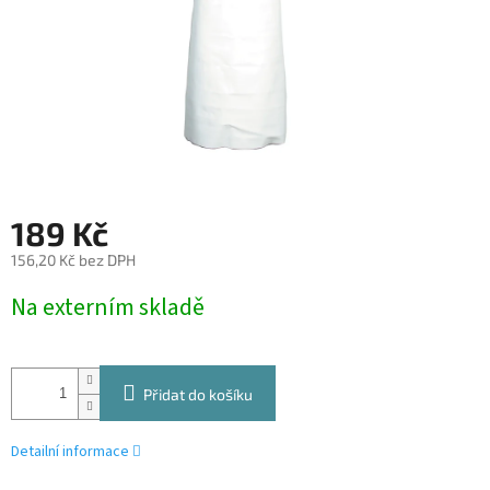
189 Kč
156,20 Kč bez DPH
Měrná
Na externím skladě
cena:
Přidat do košíku
Detailní informace