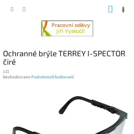
Přejít
NÁKUP
na
obsah
KOŠÍK
Ochranné brýle TERREY I-SPECTOR
čiré
121
Průměrné
Neohodnoceno
Podrobnosti hodnocení
hodnocení
produktu
je
0,0
z
5
hvězdiček.