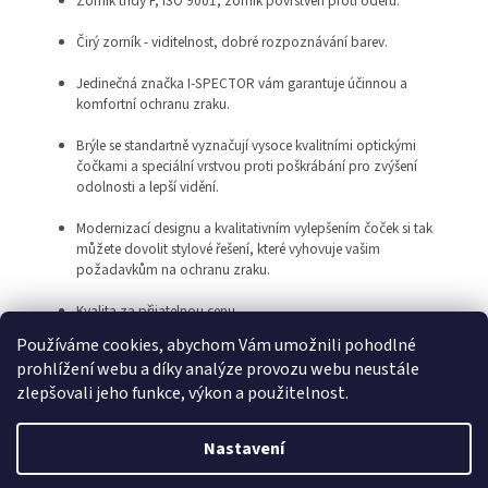
Zorník třídy F, ISO 9001, zorník povrstven proti oděru.
Čirý zorník - viditelnost, dobré rozpoznávání barev.
Jedinečná značka I-SPECTOR vám garantuje účinnou a
komfortní ochranu zraku.
Brýle se standartně vyznačují vysoce kvalitními optickými
čočkami a speciální vrstvou proti poškrábání pro zvýšení
odolnosti a lepší vidění.
Modernizací designu a kvalitativním vylepšením čoček si tak
můžete dovolit stylové řešení, které vyhovuje vašim
požadavkům na ochranu zraku.
Kvalita za přijatelnou cenu.
Používáme cookies, abychom Vám umožnili pohodlné
prohlížení webu a díky analýze provozu webu neustále
Z
zlepšovali jeho funkce, výkon a použitelnost.
á
Vytvořil Shoptet
p
Nastavení
a
t