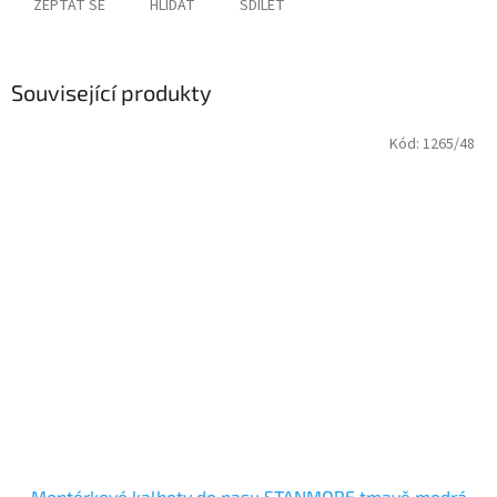
ZEPTAT SE
HLÍDAT
SDÍLET
Související produkty
Kód:
1265/48
Montérkové kalhoty do pasu STANMORE tmavě modrá