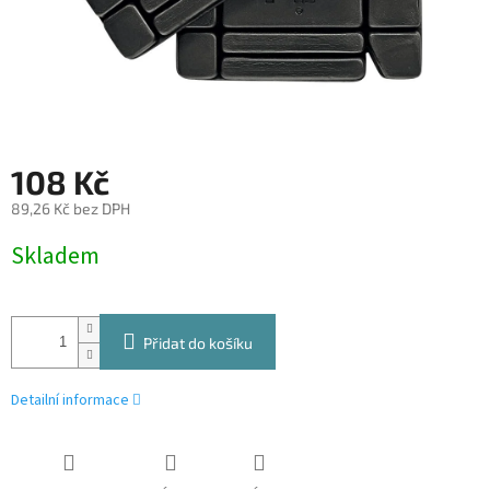
108 Kč
89,26 Kč bez DPH
Měrná
Skladem
cena:
Přidat do košíku
Detailní informace