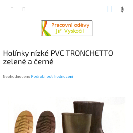
Přejít
NÁKUP
na
obsah
KOŠÍK
Holínky nízké PVC TRONCHETTO
zelené a černé
Průměrné
Neohodnoceno
Podrobnosti hodnocení
hodnocení
produktu
je
0,0
z
5
hvězdiček.