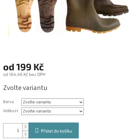
od
199 Kč
od
164,46 Kč
bez DPH
Měrná
Zvolte variantu
cena:
Barva
Velikost
Přidat do košíku