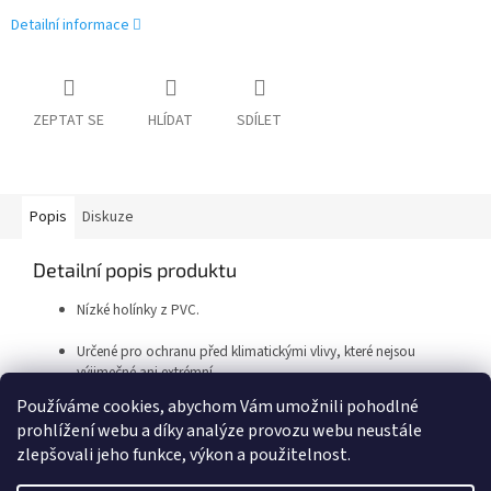
Detailní informace
ZEPTAT SE
HLÍDAT
SDÍLET
Popis
Diskuze
Detailní popis produktu
Nízké holínky z PVC.
Určené pro ochranu před klimatickými vlivy, které nejsou
výjimečné ani extrémní.
Používáme cookies, abychom Vám umožnili pohodlné
prohlížení webu a díky analýze provozu webu neustále
Z
zlepšovali jeho funkce, výkon a použitelnost.
á