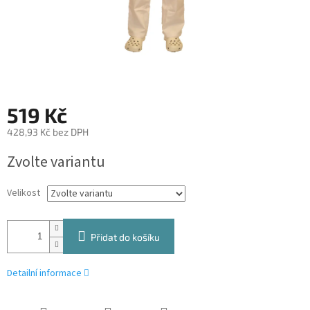
519 Kč
428,93 Kč bez DPH
Měrná
Zvolte variantu
cena:
Velikost
Přidat do košíku
Detailní informace