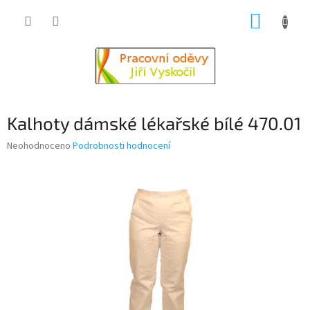
Přejít
NÁKUP
na
obsah
KOŠÍK
Kalhoty dámské lékařské bílé 470.01
Průměrné
Neohodnoceno
Podrobnosti hodnocení
hodnocení
produktu
je
0,0
z
5
hvězdiček.