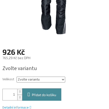
926 Kč
765,29 Kč bez DPH
Měrná
Zvolte variantu
cena:
Velikost
Přidat do košíku
Detailní informace