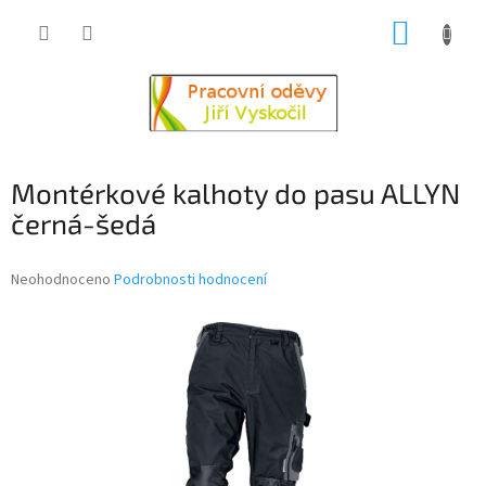
Přejít
NÁKUP
na
obsah
KOŠÍK
Montérkové kalhoty do pasu ALLYN
černá-šedá
Průměrné
Neohodnoceno
Podrobnosti hodnocení
hodnocení
produktu
je
0,0
z
5
hvězdiček.