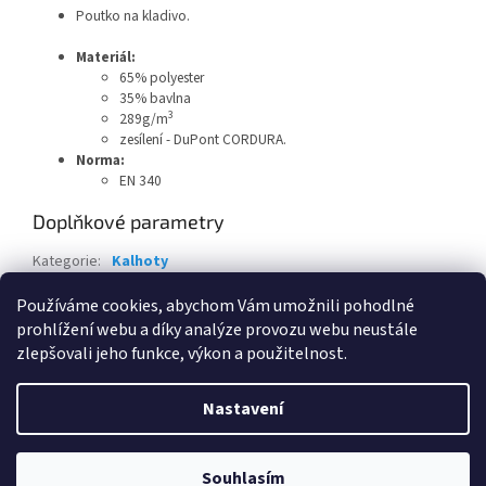
Poutko na kladivo.
Materiál:
65% polyester
35% bavlna
3
289g/m
zesílení - DuPont CORDURA.
Norma:
EN 340
Doplňkové parametry
Kategorie
:
Kalhoty
Barva
:
Černá
Používáme cookies, abychom Vám umožnili pohodlné
prohlížení webu a díky analýze provozu webu neustále
Z
zlepšovali jeho funkce, výkon a použitelnost.
á
Vytvořil Shoptet
p
Nastavení
a
t
Copyright 2026
Pracovní oděvy Jiří Vyskočil
. Všechna práva
í
Souhlasím
vyhrazena.