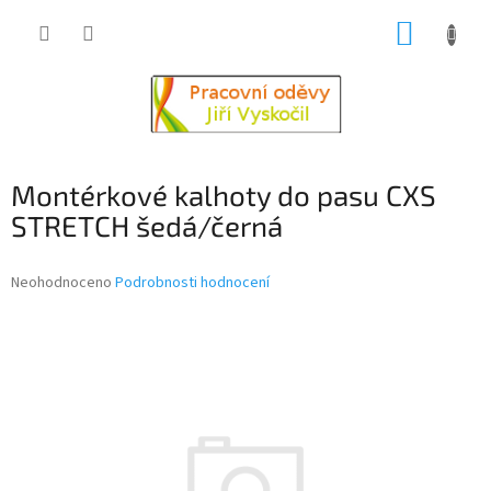
Přejít
NÁKUP
na
obsah
KOŠÍK
Montérkové kalhoty do pasu CXS
STRETCH šedá/černá
Průměrné
Neohodnoceno
Podrobnosti hodnocení
hodnocení
produktu
je
0,0
z
5
hvězdiček.