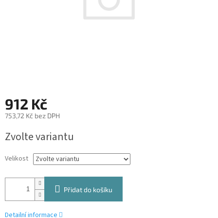
912 Kč
753,72 Kč bez DPH
Měrná
Zvolte variantu
cena:
Velikost
Přidat do košíku
Detailní informace