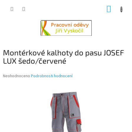
Přejít
NÁKUP
na
obsah
KOŠÍK
Montérkové kalhoty do pasu JOSEF
LUX šedo/červené
Průměrné
Neohodnoceno
Podrobnosti hodnocení
hodnocení
produktu
je
0,0
z
5
hvězdiček.