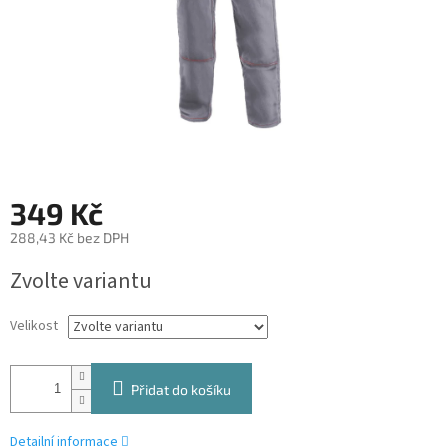
349 Kč
288,43 Kč bez DPH
Měrná
Zvolte variantu
cena:
Velikost
Přidat do košíku
Detailní informace