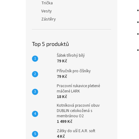
Trička
Vesty
Zástěry
Top 5 produktů
Šátek třírohý bílý
79 Kč
Příručník pro číšníky
79 Kč
Pracovní rukavice pletené
máčené LARK
18 Kč
Kotníková pracovní obuv
DUBLIN celokožená s
membránou O2
1 499 Kč
Zátky do uší E.A.R. soft
4 Kč