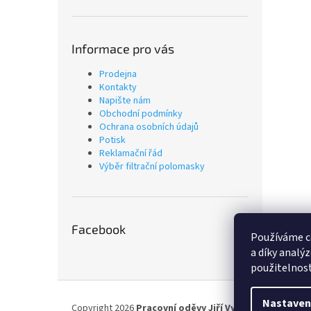
Informace pro vás
Prodejna
Kontakty
Napište nám
Obchodní podmínky
Ochrana osobních údajů
Potisk
Reklamační řád
Výběr filtrační polomasky
Facebook
Používáme c
a díky analý
použitelnost
Z
á
Nastaven
Copyright 2026
Pracovní oděvy Jiří Vyskočil
. Všechna p