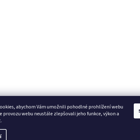
ookies, abychom Vám umožnili pohodlné prohlížení webu
ze provozu webu neustále zlepšovali jeho funkce, výkon a
.
í
ráva vyhrazena.