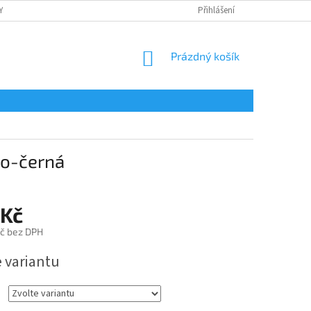
Y
OCHRANA OSOBNÍCH ÚDAJŮ
POTISK
Přihlášení
REKLAMAČNÍ ŘÁD
NÁKUPNÍ
Prázdný košík
KOŠÍK
o-černá
 Kč
č bez DPH
e variantu