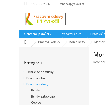
Přejít
+420 313 574 246
eshop@jvyskocil.cz
na
obsah
Ochranné pomůcky
Pracovní obuv
Pracovní 
Domů
Pracovní oděvy
Kombinézy
Montér
P
Mon
o
Přeskočit
s
Průměr
Neohod
Kategorie
kategorie
t
hodnoce
r
produkt
Ochranné pomůcky
a
je
Pracovní obuv
0,0
n
z
Pracovní oděvy
n
5
í
Bundy
hvězdič
p
Bundy zateplené
a
Čepice