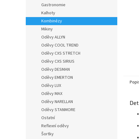
n
Gastronomie
e
Kalhoty
l
Kombinézy
Mikiny
Oděvy ALLYN
Oděvy COOL TREND
Oděvy CXS STRETCH
Oděvy CXS SIRIUS
Oděvy DESMAN
Oděvy EMERTON
Popi
Oděvy LUX
Oděvy MAX
Oděvy NARELLAN
Det
Oděvy STANMORE
Ostatní
Reflexní oděvy
Šortky