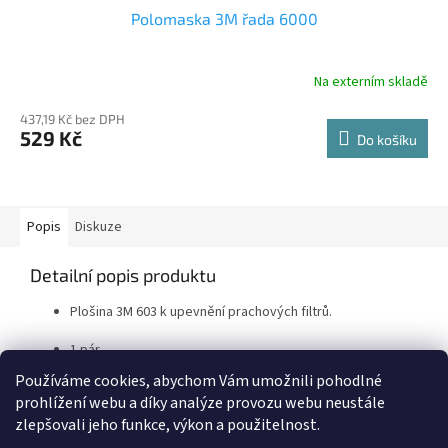
Polomaska 3M řada 6000
Na externím skladě
437,19 Kč bez DPH
529 Kč
Do košíku
Popis
Diskuze
Detailní popis produktu
Plošina 3M 603 k upevnění prachových filtrů.
1 pár.
Používáme cookies, abychom Vám umožnili pohodlné
prohlížení webu a díky analýze provozu webu neustále
Z
zlepšovali jeho funkce, výkon a použitelnost.
á