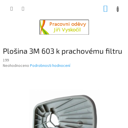
Přejít
NÁKUP
na
obsah
KOŠÍK
Plošina 3M 603 k prachovému filtru
199
Průměrné
Neohodnoceno
Podrobnosti hodnocení
hodnocení
produktu
je
0,0
z
5
hvězdiček.