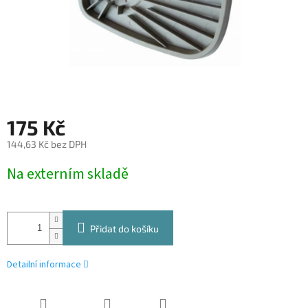
175 Kč
144,63 Kč bez DPH
Měrná
Na externím skladě
cena:
Přidat do košíku
Detailní informace