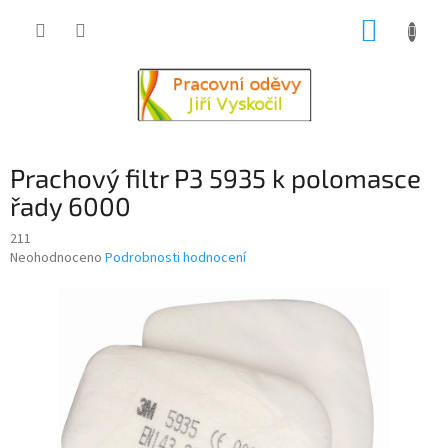
Přejít
NÁKUP
na
obsah
KOŠÍK
Prachový filtr P3 5935 k polomasce
řady 6000
211
Průměrné
Neohodnoceno
Podrobnosti hodnocení
hodnocení
produktu
je
0,0
z
5
hvězdiček.