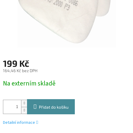
199 Kč
164,46 Kč bez DPH
Měrná
Na externím skladě
cena:
Přidat do košíku
Detailní informace