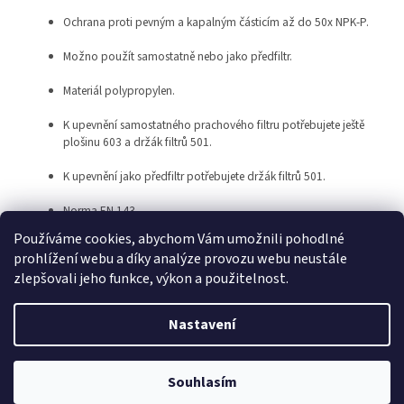
Ochrana proti pevným a kapalným částicím až do 50x NPK-P.
Možno použít samostatně nebo jako předfiltr.
Materiál polypropylen.
K upevnění samostatného prachového filtru potřebujete ještě
plošinu 603 a držák filtrů 501.
K upevnění jako předfiltr potřebujete držák filtrů 501.
Norma EN 143.
Používáme cookies, abychom Vám umožnili pohodlné
prohlížení webu a díky analýze provozu webu neustále
Z
zlepšovali jeho funkce, výkon a použitelnost.
á
Vytvořil Shoptet
p
Nastavení
a
t
Copyright 2026
Pracovní oděvy Jiří Vyskočil
. Všechna práva
í
Souhlasím
vyhrazena.