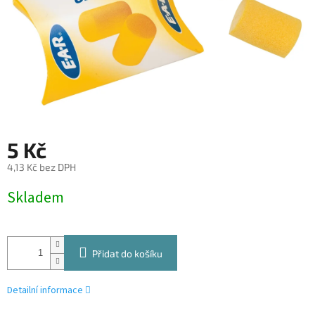
5 Kč
4,13 Kč bez DPH
Měrná
Skladem
cena:
Přidat do košíku
Detailní informace