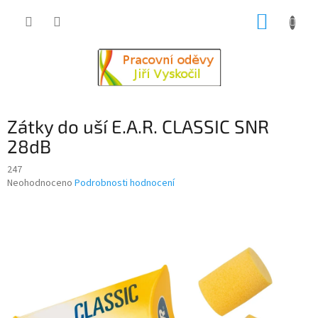
Přejít
NÁKUP
na
obsah
KOŠÍK
Zátky do uší E.A.R. CLASSIC SNR
28dB
247
Průměrné
Neohodnoceno
Podrobnosti hodnocení
hodnocení
produktu
je
0,0
z
5
hvězdiček.