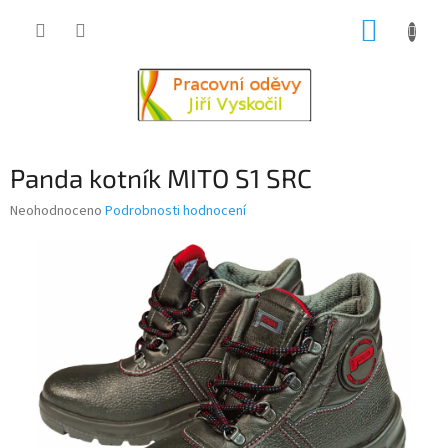
Přejít
NÁKUP
na
obsah
KOŠÍK
Panda kotník MITO S1 SRC
Průměrné
Neohodnoceno
Podrobnosti hodnocení
hodnocení
produktu
je
0,0
z
5
hvězdiček.