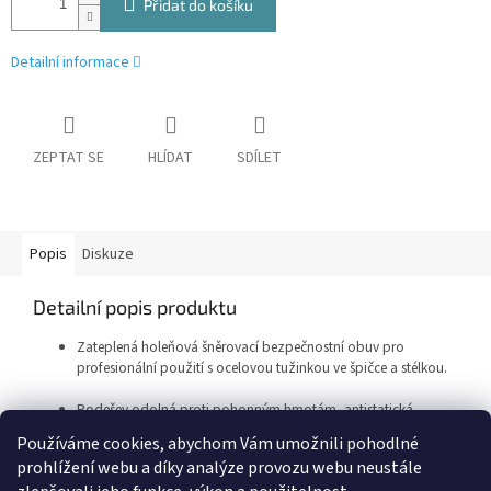
Přidat do košíku
Detailní informace
ZEPTAT SE
HLÍDAT
SDÍLET
Popis
Diskuze
Detailní popis produktu
Zateplená holeňová šněrovací bezpečnostní obuv pro
profesionální použití s ocelovou tužinkou ve špičce a stélkou.
Podešev odolná proti pohonným hmotám, antistatická.
Používáme cookies, abychom Vám umožnili pohodlné
prohlížení webu a díky analýze provozu webu neustále
Z