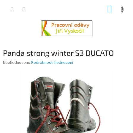
Přejít
NÁKUP
na
obsah
KOŠÍK
Panda strong winter S3 DUCATO
Průměrné
Neohodnoceno
Podrobnosti hodnocení
hodnocení
produktu
je
0,0
z
5
hvězdiček.