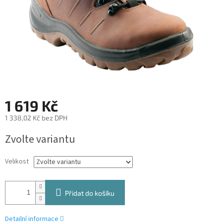
1 619 Kč
1 338,02 Kč bez DPH
Měrná
Zvolte variantu
cena:
Velikost
Přidat do košíku
Detailní informace