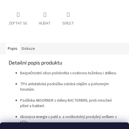
ZEPTAT SE
HLÍDAT
SDÍLET
Popis
Diskuze
Detailní popis produktu
Bezpečnostní obuv polobotka s ocelovou tužinkou i stélkou.
TPU antistatická podrážka odolná olejům a pohonným
hmotám.
Podšívka ABSORBER s vlákny BACTERBRIL proti množení
plísní a bakterií.
Absorpce energie v patě a a voděodolný prodyšný svrškem z
kůže.