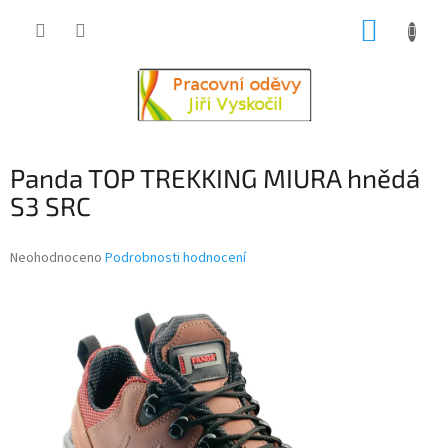
Přejít
NÁKUP
na
obsah
KOŠÍK
Panda TOP TREKKING MIURA hnědá
S3 SRC
Průměrné
Neohodnoceno
Podrobnosti hodnocení
hodnocení
produktu
je
0,0
z
5
hvězdiček.